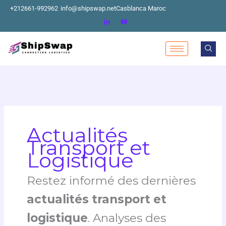
Aller
+212661-992962
info@shipswap.net
Casblanca Maroc
au
contenu
Actualités
Transport et
Logistique
Restez informé des dernières
actualités transport et
logistique
. Analyses des