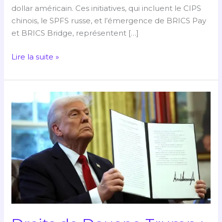
dollar américain. Ces initiatives, qui incluent le CIPS
chinois, le SPFS russe, et l’émergence de BRICS Pay
et BRICS Bridge, représentent […]
Lire la suite »
Droits
de
Douane
Trump
:
Quel
Impact
énorme
sur
le
Transport