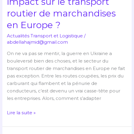
impact sur le transport
Quel
routier de marchandises
impact
sur
en Europe ?
le
transport
Actualités Transport et Logistique
/
routier
abdellahajmid@gmail.com
de
On ne va pas se mentir, la guerre en Ukraine a
marchandises
bouleversé bien des choses, et le secteur du
en
transport routier de marchandises en Europe ne fait
Europe
pas exception. Entre les routes coupées, les prix du
?
carburant qui flambent et la pénurie de
conducteurs, c’est devenu un vrai casse-tête pour
les entreprises. Alors, comment s’adapter
Lire la suite »