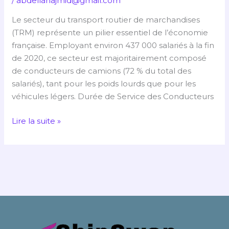
/
abdellahajmid@gmail.com
des
Le secteur du transport routier de marchandises
lieux
(TRM) représente un pilier essentiel de l’économie
et
française. Employant environ 437 000 salariés à la fin
Évolutions
de 2020, ce secteur est majoritairement composé
récentes
de conducteurs de camions (72 % du total des
salariés), tant pour les poids lourds que pour les
véhicules légers. Durée de Service des Conducteurs
Lire la suite »