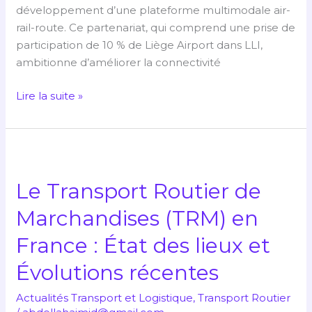
développement d’une plateforme multimodale air-
rail-route. Ce partenariat, qui comprend une prise de
participation de 10 % de Liège Airport dans LLI,
ambitionne d’améliorer la connectivité
Lire la suite »
Le
Transport
Le Transport Routier de
Routier
de
Marchandises (TRM) en
Marchandises
France : État des lieux et
(TRM)
en
Évolutions récentes
France
:
Actualités Transport et Logistique
,
Transport Routier
État