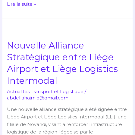
Lire la suite »
Nouvelle
Alliance
Nouvelle Alliance
Stratégique
entre
Stratégique entre Liège
Liège
Airport et Liège Logistics
Airport
et
Intermodal
Liège
Logistics
Actualités Transport et Logistique
/
Intermodal
abdellahajmid@gmail.com
Une nouvelle alliance stratégique a été signée entre
Liège Airport et Liège Logistics Intermodal (LLI), une
filiale de Novandi, visant à renforcer l’infrastructure
logistique de la région liégeoise par le