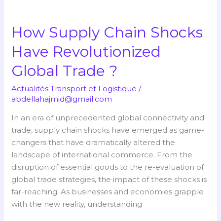
How
Supply
How Supply Chain Shocks
Chain
Shocks
Have Revolutionized
Have
Global Trade ?
Revolutionized
Global
Actualités Transport et Logistique
/
Trade
abdellahajmid@gmail.com
?
In an era of unprecedented global connectivity and
trade, supply chain shocks have emerged as game-
changers that have dramatically altered the
landscape of international commerce. From the
disruption of essential goods to the re-evaluation of
global trade strategies, the impact of these shocks is
far-reaching. As businesses and economies grapple
with the new reality, understanding