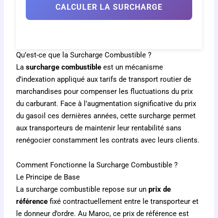
CALCULER LA SURCHARGE
Qu’est-ce que la Surcharge Combustible ?
La
surcharge combustible
est un mécanisme
d’indexation appliqué aux tarifs de transport routier de
–
Prix actuel HT
marchandises pour compenser les fluctuations du prix
du carburant. Face à l’augmentation significative du prix
du gasoil ces dernières années, cette surcharge permet
9.09 MAD/L
Prix de référence HT
aux transporteurs de maintenir leur rentabilité sans
renégocier constamment les contrats avec leurs clients.
–
Variation du prix
Comment Fonctionne la Surcharge Combustible ?
–
Taux de surcharge combustible
Le Principe de Base
La surcharge combustible repose sur un
prix de
référence
fixé contractuellement entre le transporteur et
le donneur d’ordre. Au Maroc, ce prix de référence est