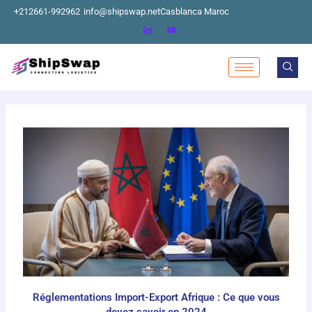
Aller
+212661-992962
info@shipswap.net
Casblanca Maroc
au
contenu
Réglementations Import-Export Afrique : Ce que vous