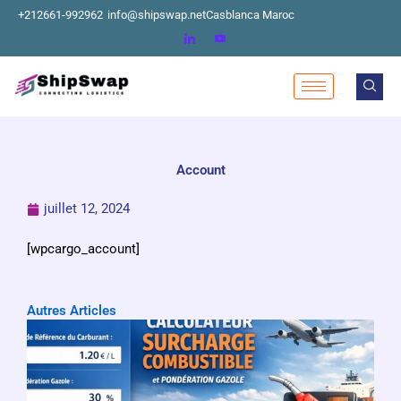
Aller
+212661-992962
info@shipswap.net
Casblanca Maroc
au
contenu
Account
juillet 12, 2024
[wpcargo_account]
Autres Articles