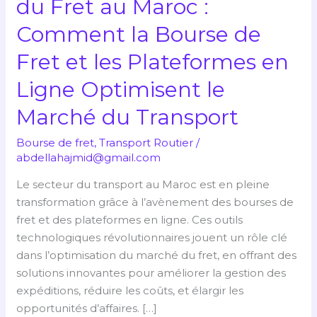
du Fret au Maroc :
Fret
Comment la Bourse de
au
Maroc
Fret et les Plateformes en
:
Comment
Ligne Optimisent le
la
Marché du Transport
Bourse
de
Bourse de fret
,
Transport Routier
/
Fret
abdellahajmid@gmail.com
et
Le secteur du transport au Maroc est en pleine
les
transformation grâce à l’avènement des bourses de
Plateformes
fret et des plateformes en ligne. Ces outils
en
technologiques révolutionnaires jouent un rôle clé
Ligne
dans l’optimisation du marché du fret, en offrant des
Optimisent
solutions innovantes pour améliorer la gestion des
le
expéditions, réduire les coûts, et élargir les
Marché
opportunités d’affaires. […]
du